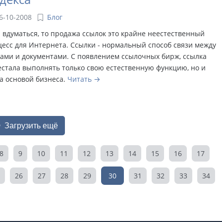
6-10-2008
Блог
 вдуматься, то продажа ссылок это крайне неестественный
есс для Интернета. Ссылки - нормальный способ связи между
ами и документами. С появлением ссылочных бирж, ссылка
стала выполнять только свою естественную функцию, но и
а основой бизнеса.
Читать
Загрузить ещё
8
9
10
11
12
13
14
15
16
17
26
27
28
29
30
31
32
33
34