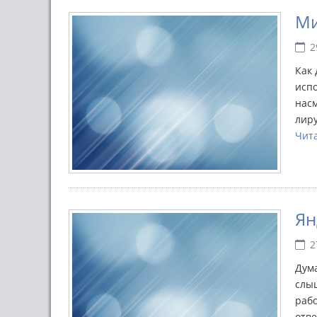
Ми
2
Как 
испо
нас
лиру
Чит
Ян
2
Дума
слыш
рабо
отве