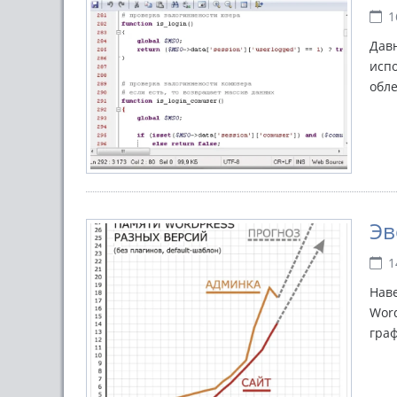
1
Давн
испо
обл
Эв
1
Наве
Word
гра