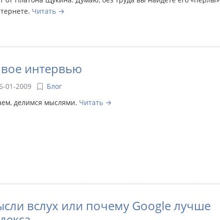
нтернете.
Читать
вое интервью
6-01-2009
Блог
аем, делимся мыслями.
Читать
сли вслух или почему Google лучше
декса