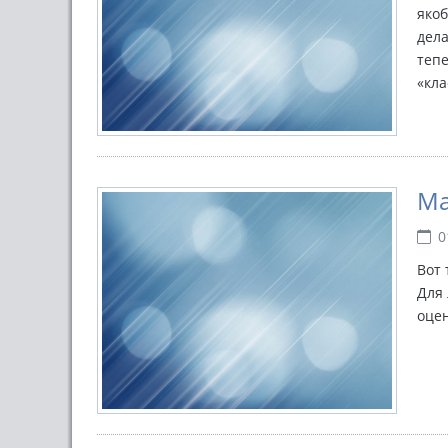
якоб
дела
тепе
«кла
Ma
0
Вот 
Для 
оце