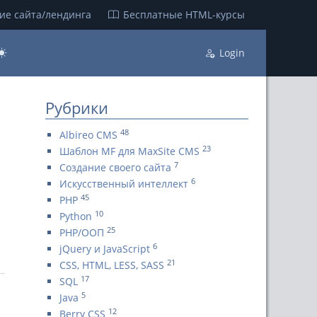
ие сайта/лендинга
Бесплатные НТML-курсы
Login
Рубрики
48
Albireo CMS
23
Шаблон MF для MaxSite CMS
7
Создание своего сайта
6
Искусственный интеллект
45
PHP
10
Python
25
PHP/ООП
6
jQuery и JavaScript
21
CSS, HTML, LESS, SASS
17
SQL
5
Java
12
Berry CSS