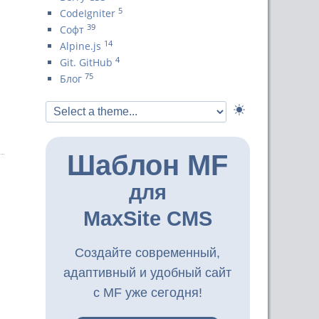
5
CodeIgniter
39
Софт
14
Alpine.js
4
Git. GitHub
75
Блог
Шаблон MF
для
MaxSite CMS
Создайте современный,
адаптивный и удобный сайт
с MF уже сегодня!