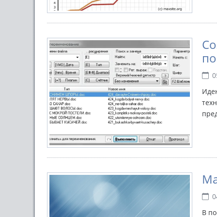
Со
по
0
Идею
техн
пре
Ma
0
В по