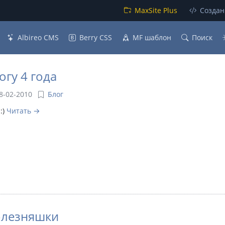
MaxSite Plus
Создан
Albireo CMS
Berry CSS
MF шаблон
Поиск
огу 4 года
8-02-2010
Блог
 :)
Читать
лезняшки