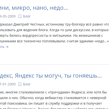
ни, микро, нано, недо...
9-05-2009
Блог
доказал Дмитрий Честных, истинному тру-блогеру всё равно чт
льзовать для ведения блога. Когда-то шли дискуссии, в которых
мерть бились вордпрессисты и эмтэшники. На жежешников с
шниками все тихонечко поплевывали, считая эдакими «недо...»
ать
декс, Яндекс ты могуч, ты гоняешь...
7-01-2009
Блог
ю, многие сталкивалиили с «причудами» Яндекса, или хотя бы
али о них. Обычно, когда вебмастер сталкивается с неверной
той поисковика, он пишет в службу поддержки и в получает
т от Платона Щукина. Думаю, без труда вы найдете его «пёрлы»