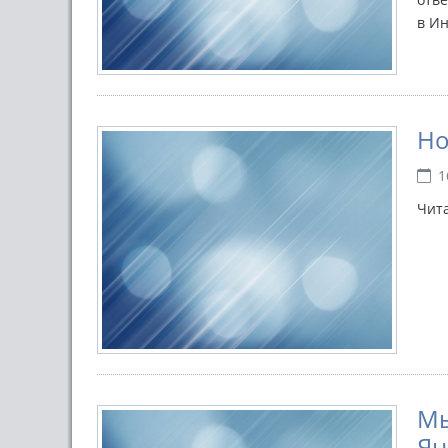
в И
Но
1
Чит
Мы
Ян