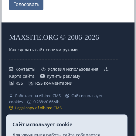
Голосовать
MAXSITE.ORG © 2006-2026
Как сделать сайт своими руками
Контакты
Условия использования
Карта сайта
Купить рекламу
RSS
RSS комментарии
Работает на Albireo CMS
Сайт использует
cookies
0.288s/0.66Mb
Legal copy of Albireo CMS
Проекты
Ссылки
Сайт использует cookie
MaxSite CMS
Telegram
Для улучшения работы сайта собирается