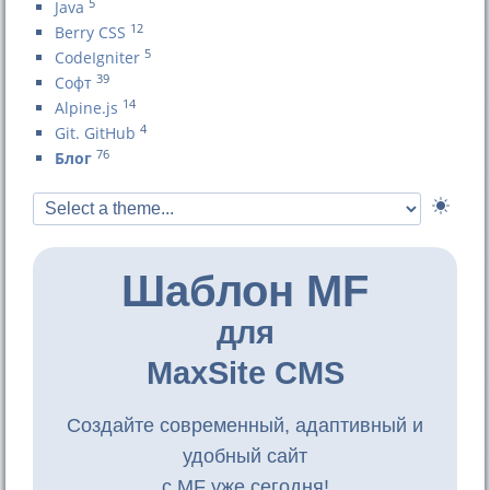
5
Java
12
Berry CSS
5
CodeIgniter
39
Софт
14
Alpine.js
4
Git. GitHub
76
Блог
Шаблон MF
для
MaxSite CMS
Создайте современный, адаптивный и
удобный сайт
с MF уже сегодня!