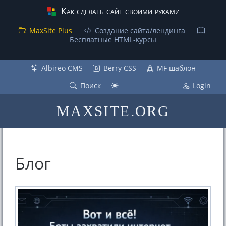
Как сделать сайт своими руками
MaxSite Plus
Создание сайта/лендинга
Бесплатные НТML-курсы
Albireo CMS
Berry CSS
MF шаблон
Поиск
Login
MAXSITE.ORG
Блог