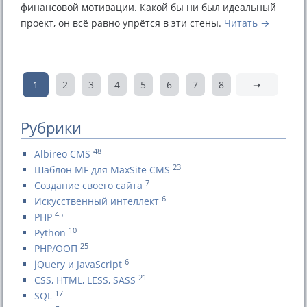
финансовой мотивации. Какой бы ни был идеальный
проект, он всё равно упрётся в эти стены.
Читать
1
2
3
4
5
6
7
8
➝
Рубрики
48
Albireo CMS
23
Шаблон MF для MaxSite CMS
7
Создание своего сайта
6
Искусственный интеллект
45
PHP
10
Python
25
PHP/ООП
6
jQuery и JavaScript
21
CSS, HTML, LESS, SASS
17
SQL