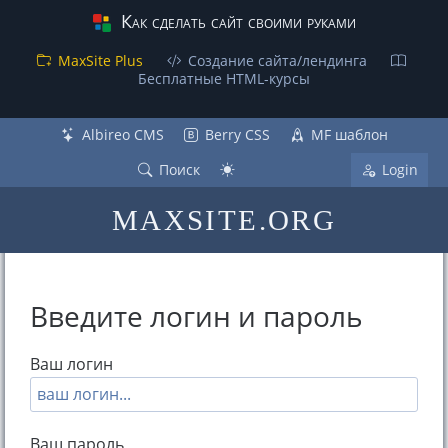
Как сделать сайт своими руками
MaxSite Plus
Создание сайта/лендинга
Бесплатные НТML-курсы
Albireo CMS
Berry CSS
MF шаблон
Поиск
Login
MAXSITE.ORG
Введите логин и пароль
Ваш логин
Ваш пароль