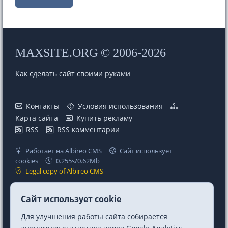
MAXSITE.ORG © 2006-2026
Как сделать сайт своими руками
Контакты
Условия использования
Карта сайта
Купить рекламу
RSS
RSS комментарии
Работает на Albireo CMS
Сайт использует
cookies
0.255s/0.62Mb
Legal copy of Albireo CMS
Проекты
Ссылки
Сайт использует cookie
MaxSite CMS
Telegram
Для улучшения работы сайта собирается
Albireo CMS
Telegram Chat