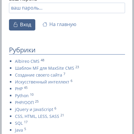
На главную
Вход
Рубрики
48
Albireo CMS
23
Шаблон MF для MaxSite CMS
7
Создание своего сайта
6
Искусственный интеллект
45
PHP
10
Python
25
PHP/ООП
6
jQuery и JavaScript
21
CSS, HTML, LESS, SASS
17
SQL
5
Java