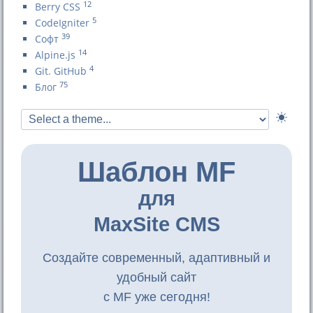
12
Berry CSS
5
CodeIgniter
39
Софт
14
Alpine.js
4
Git. GitHub
75
Блог
Шаблон MF
для
MaxSite CMS
Создайте современный, адаптивный и
удобный сайт
с MF уже сегодня!